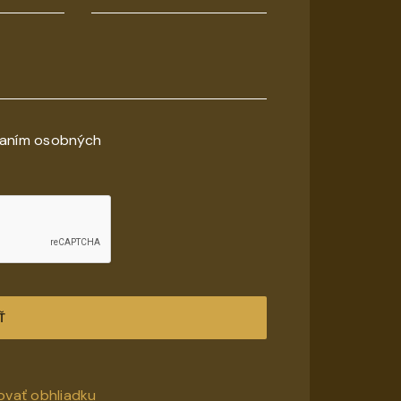
vaním osobných
Ť
ovať obhliadku