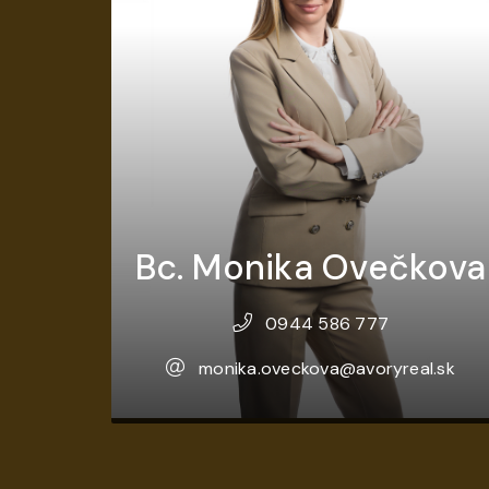
Bc. Monika Ovečkova
0944 586 777
monika.oveckova@avoryreal.sk