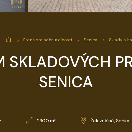
Prenájom nehnuteľností
Senica
Sklady a ha
 SKLADOVÝCH PR
SENICA
y
2300 m²
Železničná, Senica