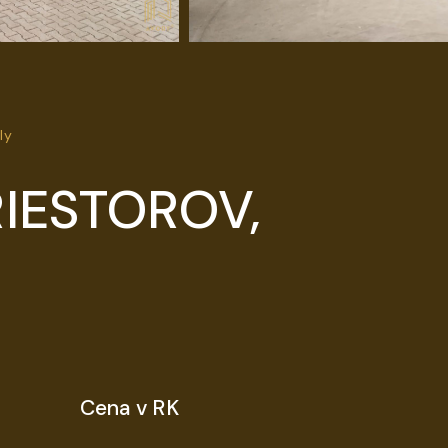
ly
IESTOROV,
Cena v RK