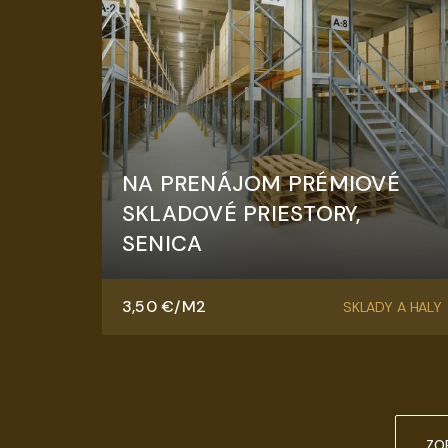
NA PRENÁJOM PRÉMIOVÉ
SKLADOVÉ PRIESTORY,
SENICA
Továrenská, Senica
3,50 €/M2
SKLADY A HALY
ZO