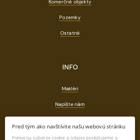
Komerčné objekty
Pozemky
Ostatné
INFO
Makléri
Napíšte nám
Kontakt
Pred tým ako navštívite našu webovú stránku
GDPR
Pomocou súborov cookie a údajov poskytujeme a