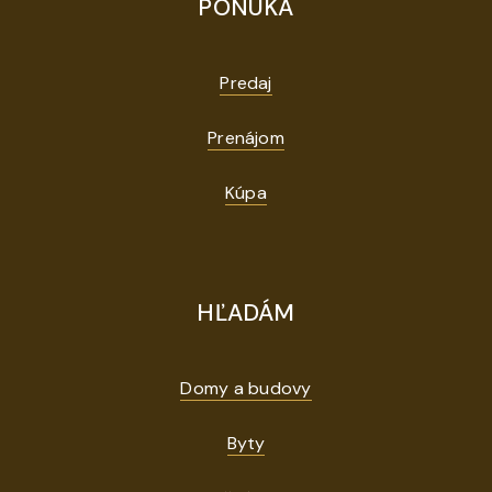
PONUKA
Predaj
Prenájom
Kúpa
HĽADÁM
Domy a budovy
Byty