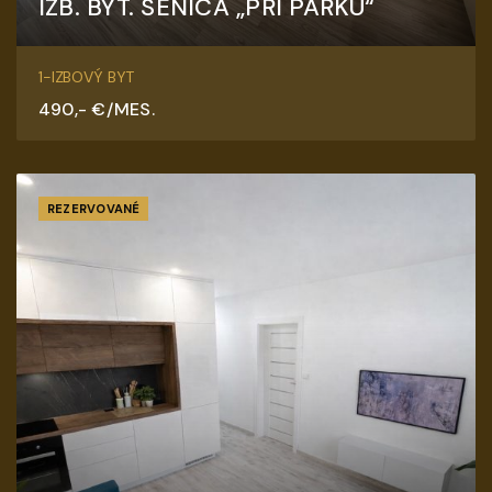
IZB. BYT. SENICA „PRI PARKU“
Senica
1-IZBOVÝ BYT
490,- €/MES.
REZERVOVANÉ