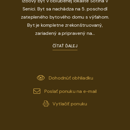
izbový byt v obľúbenej lokalite Sotina v
Senici. Byt sa nachádza na 5. poschodí
zatepleného bytového domu s výťahom.
Byt je kompletne zrekonštruovaný,
zariadený a pripravený na...
ČÍTAŤ ĎALEJ
Dohodnúť obhliadku
Poslať ponuku na e-mail
Vytlačiť ponuku