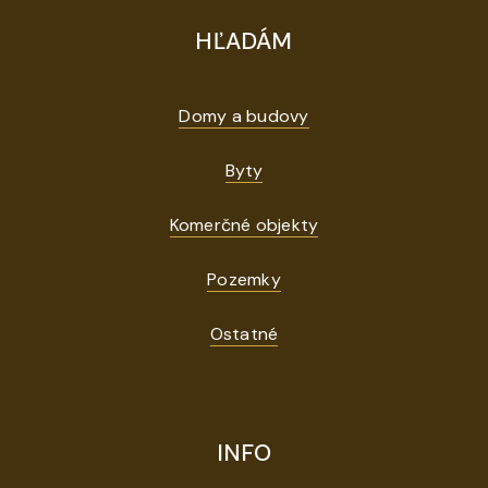
HĽADÁM
Domy a budovy
Byty
Komerčné objekty
Pozemky
Ostatné
INFO