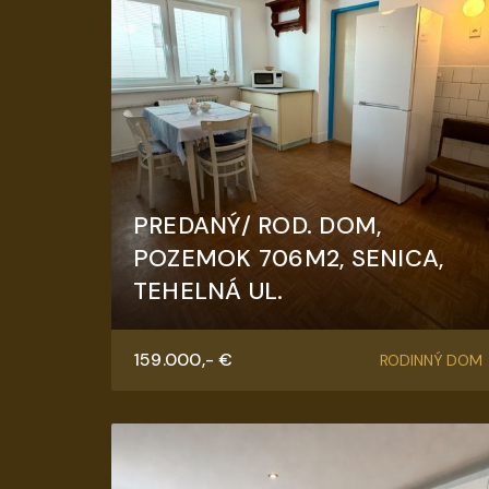
PREDANÝ/ ROD. DOM,
POZEMOK 706M2, SENICA,
TEHELNÁ UL.
Tehelná, Senica
159.000,- €
RODINNÝ DOM