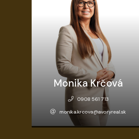
Monika Krčová
0908 561 713
monika.krcova@avoryreal.sk