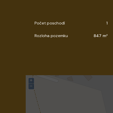
Počet poschodí
1
Rozloha pozemku
847 m²
+
−