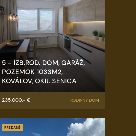
5 - IZB.ROD. DOM, GARÁŽ,
POZEMOK 1033M2,
KOVÁLOV, OKR. SENICA
Koválov
235.000,- €
RODINNÝ DOM
PREDANÉ