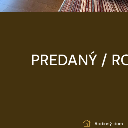
PREDANÝ / R
Rodinný dom