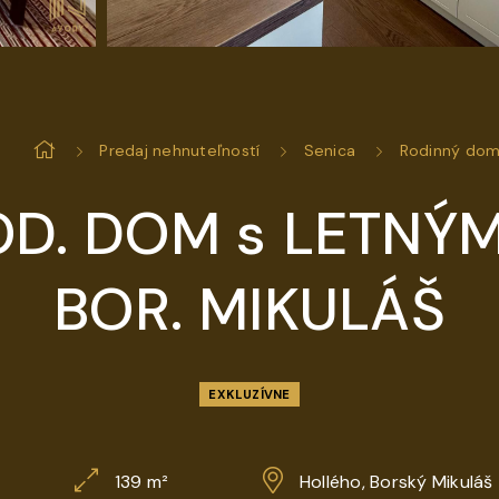
Predaj nehnuteľností
Senica
Rodinný do
OD. DOM s LETN
BOR. MIKULÁŠ
EXKLUZÍVNE
139 m²
Hollého, Borský Mikuláš