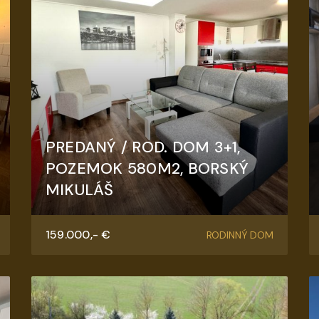
PREDANÝ / ROD. DOM 3+1,
POZEMOK 580M2, BORSKÝ
MIKULÁŠ
Štúrova, Borský Mikuláš
159.000,- €
RODINNÝ DOM