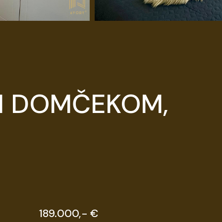
m
ÝM DOMČEKOM,
189.000,- €