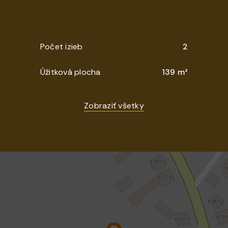
Počet izieb
2
Úžitková plocha
139 m²
Zobraziť všetky