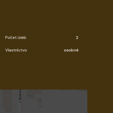
Počet izieb
2
Vlastníctvo
osobné