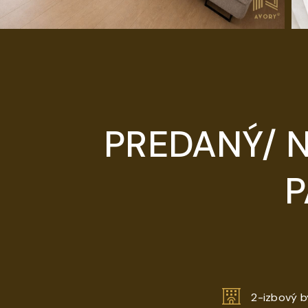
PREDANÝ/ N
P
2-izbový b