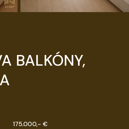
VA BALKÓNY,
CA
175.000,- €