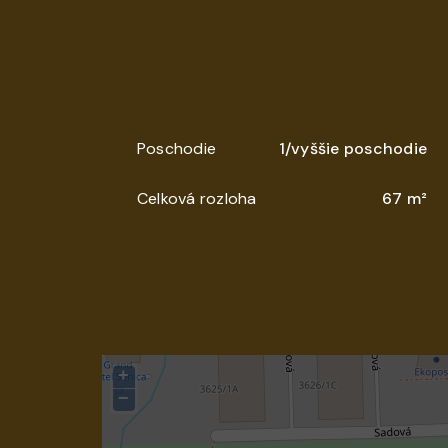
Poschodie
1/vyššie poschodie
Celková rozloha
67 m²
+
−