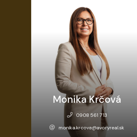
Monika Krčová
0908 561 713
monika.krcova@avoryreal.sk