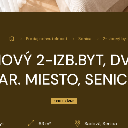
Predaj nehnuteľností
Senica
2-izbový byt
OVÝ 2-IZB.BYT, D
AR. MIESTO, SENI
EXKLUZÍVNE
yt
63 m²
Sadová, Senica