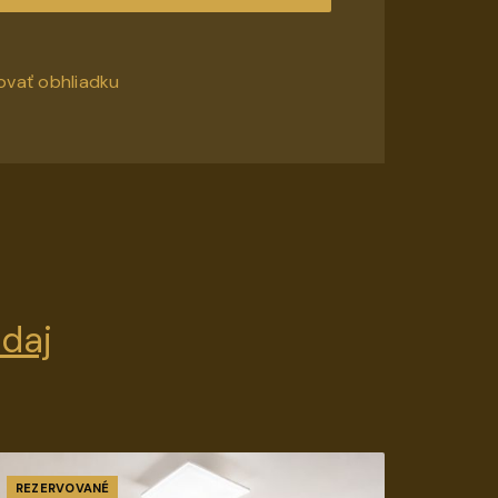
ovať obhliadku
edaj
REZERVOVANÉ