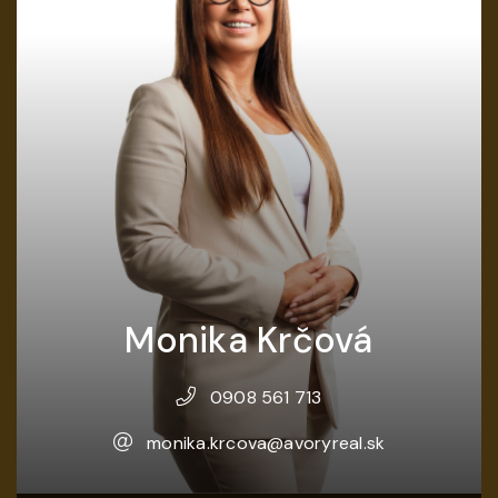
Monika Krčová
0908 561 713
monika.krcova@avoryreal.sk