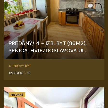
PREDANÝ/ 4 - IZB. BYT (86M2),
SENICA, HVIEZDOSLAVOVA UL.
Hviezdoslavova, Senica
4-IZBOVÝ BYT
128.000,- €
PREDANÉ