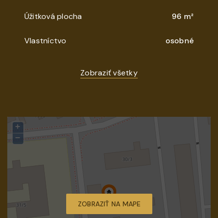
Úžitková plocha
96 m²
Vlastníctvo
osobné
Zobraziť všetky
+
−
ZOBRAZIŤ NA MAPE