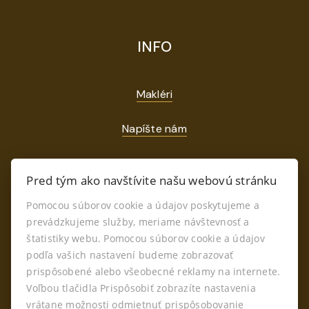
INFO
Makléri
Napíšte nám
Kontakt
Pred tým ako navštívite našu webovú stránku
GDPR
Pomocou súborov cookie a údajov poskytujeme a
prevádzkujeme služby, meriame návštevnosť a
štatistiky webu. Pomocou súborov cookie a údajov
podľa vašich nastavení budeme zobrazovať
prispôsobené alebo všeobecné reklamy na internete.
Voľbou tlačidla Prispôsobiť zobrazíte nastavenia
vrátane možnosti odmietnuť prispôsobovanie