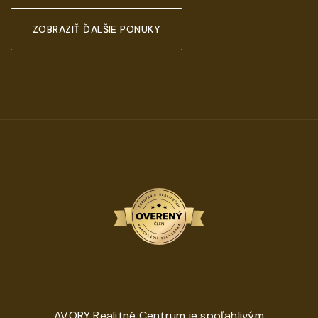
ZOBRAZIŤ ĎALŠIE PONUKY
AVORY Realitné Centrum je spoľahlivým