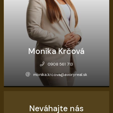
Monika Krčová
0908 561 713
monika.krcova@avoryreal.sk
Neváhajte nás