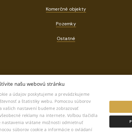
Komerčné objekty
Pozemky
Ostatné
tívite našu webovú stránku
okie a údajov poskytujeme a prevádzkujeme
© 2026 - AVORY Realitné Centrum
števnosť a štatistiky webu. Pomocou súborov
tefánikova 697, Senica 90501, E-mail: monika.krcova@avoryreal.
ľa vašich nastavení budeme zobrazovať
šeobecné reklamy na internete. Voľbou tlačidla
P
te nastavenia vrátane možnosti odmietnuť
Nastavenie cookies
ocou súborov cookie a informácie o ovládaní