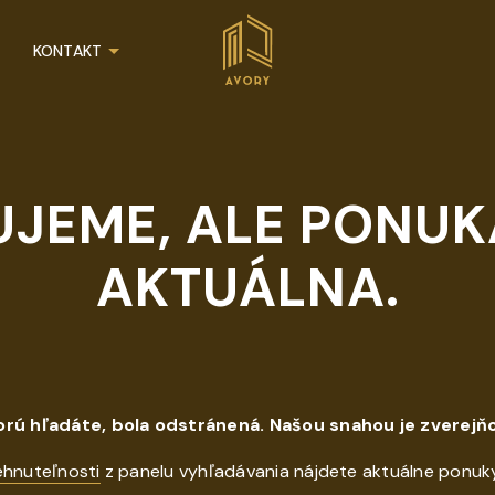
KONTAKT
UJEME, ALE PONUKA
AKTUÁLNA.
orú hľadáte, bola odstránená. Našou snahou je zverejňo
ehnuteľnosti
z panelu vyhľadávania nájdete aktuálne ponuk