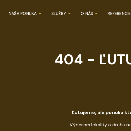
NAŠA PONUKA
SLUŽBY
O NÁS
REFERENCIE
404 - ĽUT
Ľutujeme, ale ponuka kt
Výberom lokality a druhu n