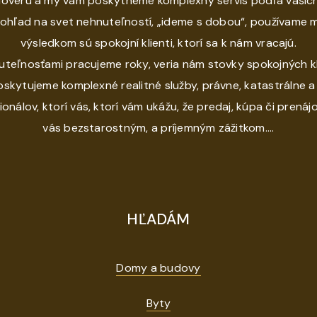
veru a my vám poskytneme komplexný servis podľa vašich 
pohľad na svet nehnuteľností, „ideme s dobou“, používame
výsledkom sú spokojní klienti, ktorí sa k nám vracajú.
uteľnosťami pracujeme roky, veria nám stovky spokojných kl
skytujeme komplexné realitné služby, právne, katastrálne
ionálov, ktorí vás, ktorí vám ukážu, že predaj, kúpa či pren
vás bezstarostným, a príjemným zážitkom....
HĽADÁM
Domy a budovy
Byty