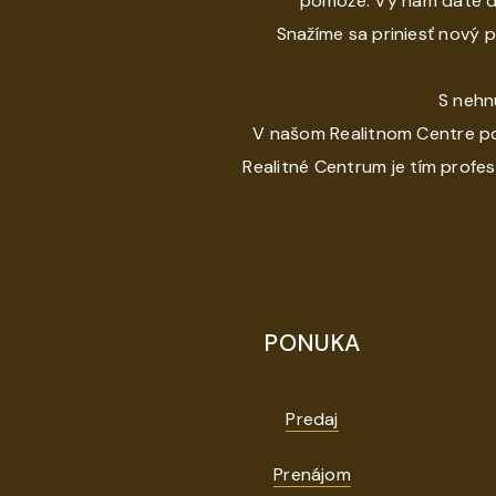
pomôže. Vy nám dáte dô
Snažíme sa priniesť nový 
S nehn
V našom Realitnom Centre po
Realitné Centrum je tím profes
PONUKA
Predaj
Prenájom