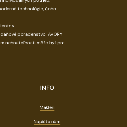
individuálnych potrieb.
 moderné technológie, čoho
ientov.
 a daňové poradenstvo. AVORY
ájom nehnuteľnosti môže byť pre
INFO
Makléri
Napíšte nám