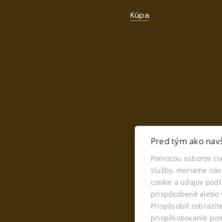
Kúpa
Pred tým ako navš
Pomocou súborov co
služby, meriame náv
Š
cookie a údajov pod
prispôsobené alebo v
Prispôsobiť zobrazí
prispôsobovanie pom