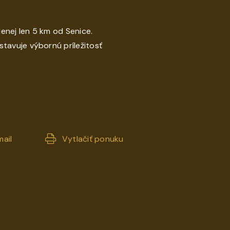
nej len 5 km od Senice.
avuje výbornú príležitosť
ail
Vytlačiť ponuku