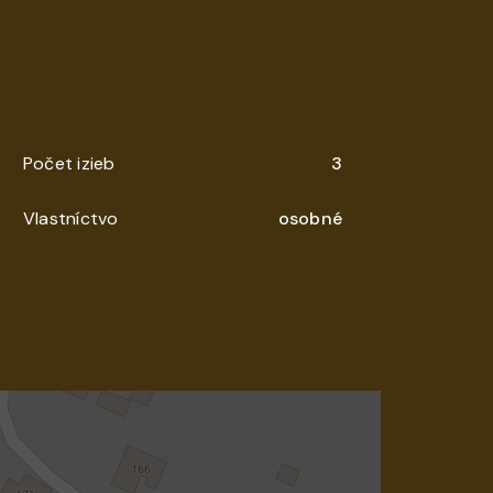
Počet izieb
3
Vlastníctvo
osobné