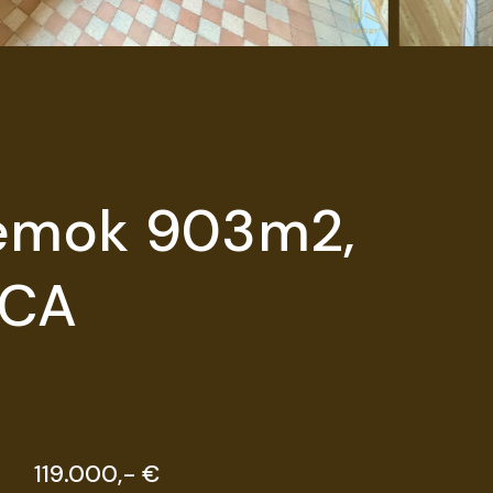
m
ozemok 903m2,
ICA
119.000,- €