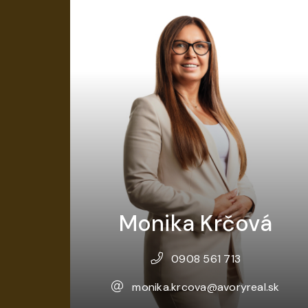
Monika Krčová
0908 561 713
monika.krcova@avoryreal.sk