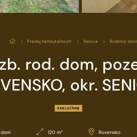
Predaj nehnuteľností
Senica
Rodinný do
izb. rod. dom, p
VENSKO, okr. SEN
EXKLUZÍVNE
 dom
120 m²
Rovensko