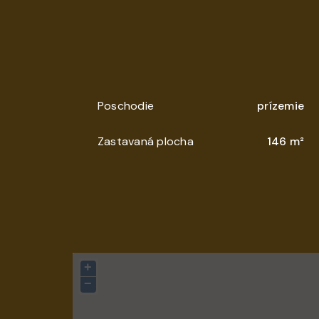
Poschodie
prízemie
Zastavaná plocha
146 m²
+
−