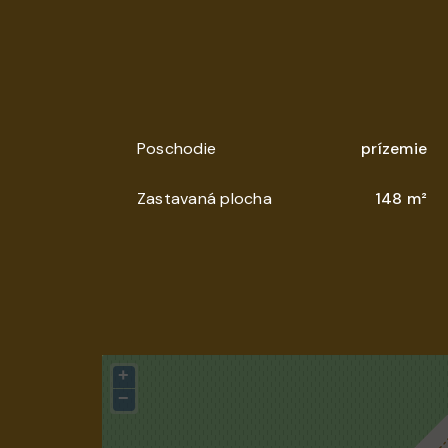
Poschodie
prízemie
Zastavaná plocha
148 m²
+
−