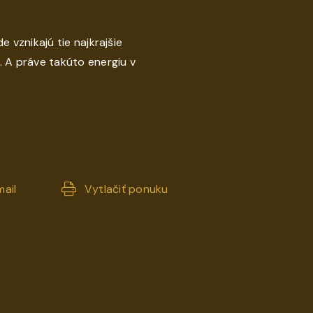
e vznikajú tie najkrajšie
. A práve takúto energiu v
ail
Vytlačiť ponuku