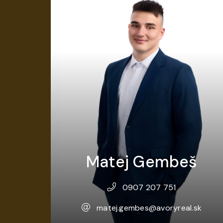
Matej Gembeš
0907 207 751
matej.gembes@avoryreal.sk