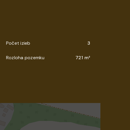
Počet izieb
3
Rozloha pozemku
721 m²