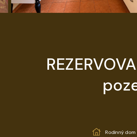
REZERVOVANÝ
poz
Rodinný dom