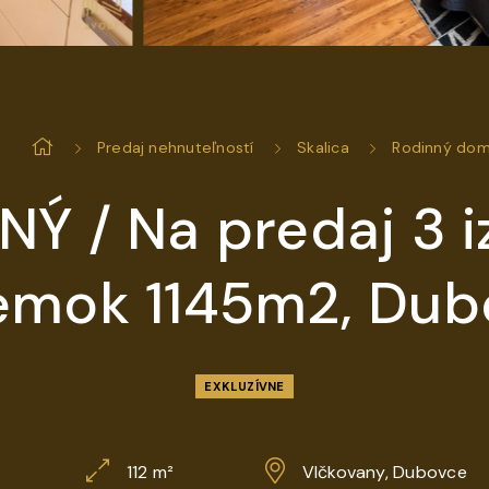
Predaj nehnuteľností
Skalica
Rodinný do
 / Na predaj 3 i
emok 1145m2, Dub
EXKLUZÍVNE
112 m²
Vlčkovany, Dubovce