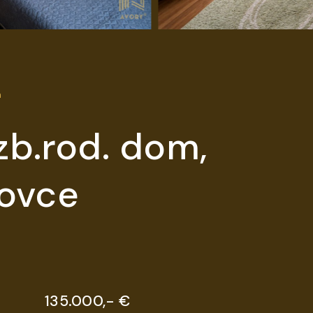
m
zb.rod. dom,
ovce
135.000,- €