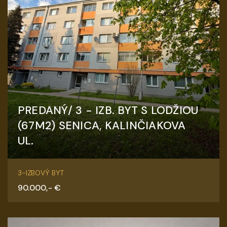
PREDANÝ/ 3 - IZB. BYT S LODŽIOU
(67M2) SENICA, KALINČIAKOVA
UL.
Kalinčiakova, Senica
3-IZBOVÝ BYT
90.000,- €