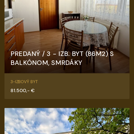
PREDANÝ / 3 - IZB. BYT (86M2) S
BALKÓNOM, SMRDÁKY
Smrdáky
3-IZBOVÝ BYT
81.500,- €