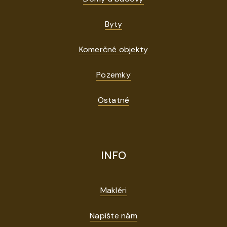
Byty
Komerčné objekty
Pozemky
Ostatné
INFO
Makléri
Napíšte nám