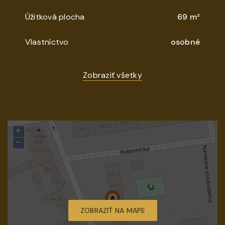
Úžitková plocha
69 m²
Vlastníctvo
osobné
Zobraziť všetky
+
−
ZOBRAZIŤ NA MAPE