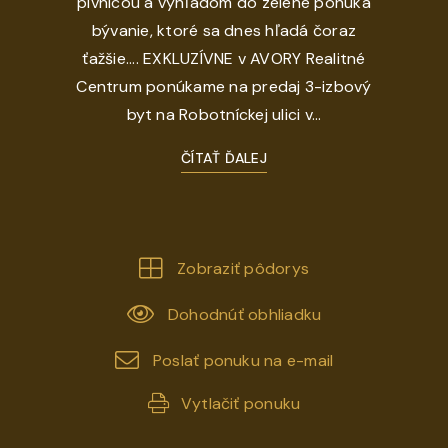
pivnicou a výhľadom do zelene ponúka
bývanie, ktoré sa dnes hľadá čoraz
ťažšie.... EXKLUZÍVNE v AVORY Realitné
Centrum ponúkame na predaj 3-izbový
byt na Robotníckej ulici v...
ČÍTAŤ ĎALEJ
Zobraziť pôdorys
Dohodnúť obhliadku
Poslať ponuku na e-mail
Vytlačiť ponuku