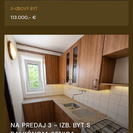
Ružová, Senica
3-IZBOVÝ BYT
113.000,- €
NA PREDAJ 3 - IZB. BYT S