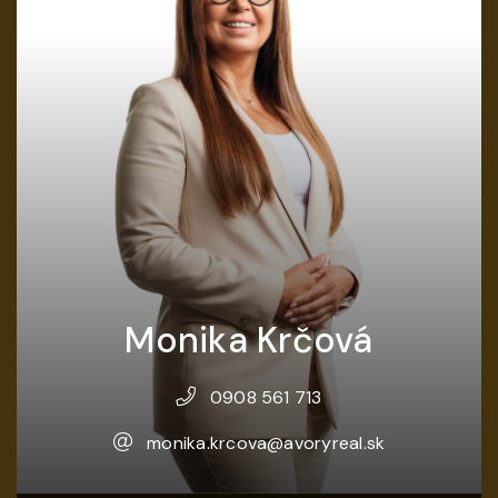
Monika Krčová
0908 561 713
monika.krcova@avoryreal.sk