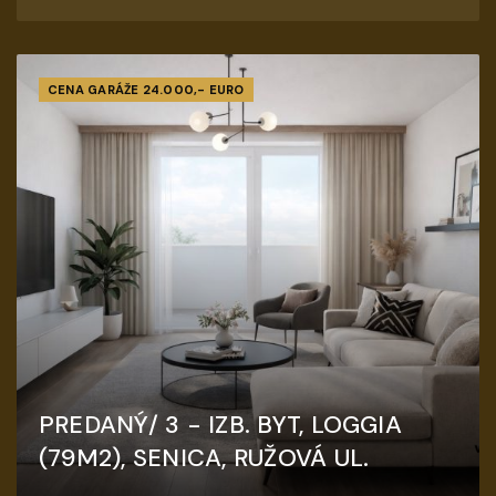
CENA GARÁŽE 24.000,- EURO
PREDANÝ/ 3 - IZB. BYT, LOGGIA
(79M2), SENICA, RUŽOVÁ UL.