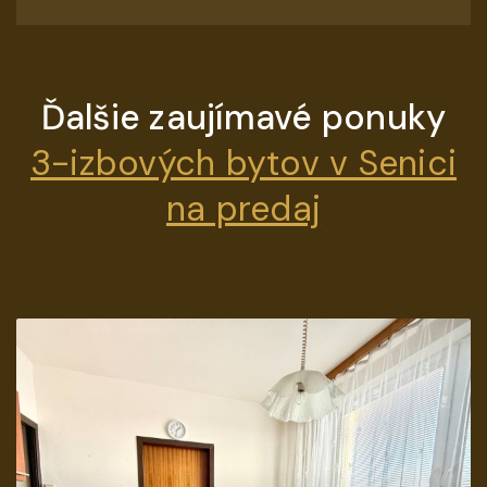
Ďalšie zaujímavé ponuky
3-izbových bytov v Senici
na predaj