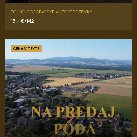
Sotinská, Senica
POĽNOHOSPODÁRSKE A LESNÉ POZEMKY
15,- €/M2
CENA V TEXTE