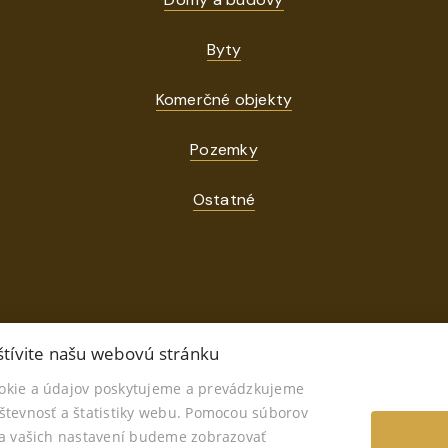
Byty
Komerčné objekty
Pozemky
Ostatné
tívite našu webovú stránku
okie a údajov poskytujeme a prevádzkujeme
© 2026 - AVORY Realitné Centrum
števnosť a štatistiky webu. Pomocou súborov
tefánikova 697, Senica 90501, E-mail: monika.krcova@avoryreal.
ľa vašich nastavení budeme zobrazovať