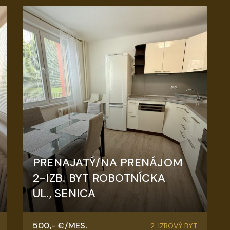
PRENAJATÝ/NA PRENÁJOM
2-IZB. BYT ROBOTNÍCKA
UL., SENICA
Robotnícka, Senica
500,- €/MES.
2-IZBOVÝ BYT