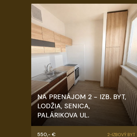
NA PRENÁJOM 2 - IZB. BYT,
LODŽIA, SENICA,
PALÁRIKOVA UL.
Palárikova, Senica
550,- €
2-IZBOVÝ BYT