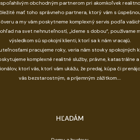
 spoľahlivým obchodným partnerom pri akomkoľvek realit
dôležité mať toho správneho partnera, ktorý vám s úspešnou
veru a my vám poskytneme komplexný servis podľa vašich 
pohľad na svet nehnuteľností, „ideme s dobou“, používame
výsledkom sú spokojní klienti, ktorí sa k nám vracajú.
uteľnosťami pracujeme roky, veria nám stovky spokojných kl
skytujeme komplexné realitné služby, právne, katastrálne
ionálov, ktorí vás, ktorí vám ukážu, že predaj, kúpa či pren
vás bezstarostným, a príjemným zážitkom....
HĽADÁM
Domy a budovy