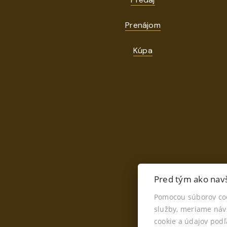
Prenájom
Kúpa
Pred tým ako navš
Pomocou súborov co
služby, meriame náv
Š
cookie a údajov pod